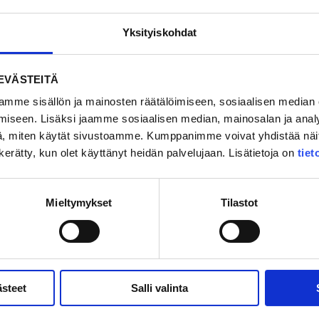
et
Yksityiskohdat
EVÄSTEITÄ
ann-rahkajogurtti
mme sisällön ja mainosten räätälöimiseen, sosiaalisen median
stetyrniä
iseen. Lisäksi jaamme sosiaalisen median, mainosalan ja analy
n kuori raastettuna
, miten käytät sivustoamme. Kumppanimme voivat yhdistää näitä t
an mehu
n kerätty, kun olet käyttänyt heidän palvelujaan. Lisätietoja on
tie
jaa
ettua inkivääriä
kumaa
Mieltymykset
Tilastot
ekset blenderiin. Soseuta tasaiseksi. Tarkista maku ja lisää hunajaa tar
ästeet
Salli valinta