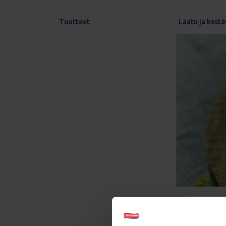
Tuotteet
Laatu ja kestä
Sitruu