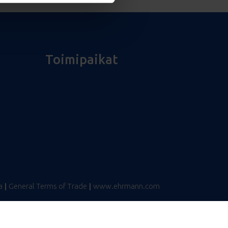
Toimipaikat
a
|
General Terms of Trade
|
www.ehrmann.com