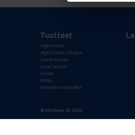
Tuotteet
La
High Protein
High Protein Creatine
Grand Dessert
Love Dessert
Foodie
Robby
Ehrmann Maitorahka
© Ehrmann SE 2022