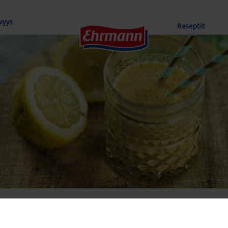
vyys
Reseptit
na-inkiväärismoothie