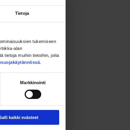
Tietoja
 ominaisuuksien tukemiseen
tiikka-alan
ietoja muihin tietoihin, joita
tosuojakäytännössä
.
Markkinointi
vittaessa.
Salli kaikki evästeet