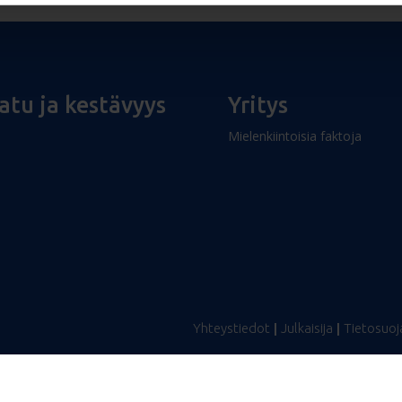
atu ja kestävyys
Yritys
Mielenkiintoisia faktoja
Yhteystiedot
|
Julkaisija
|
Tietosuoj